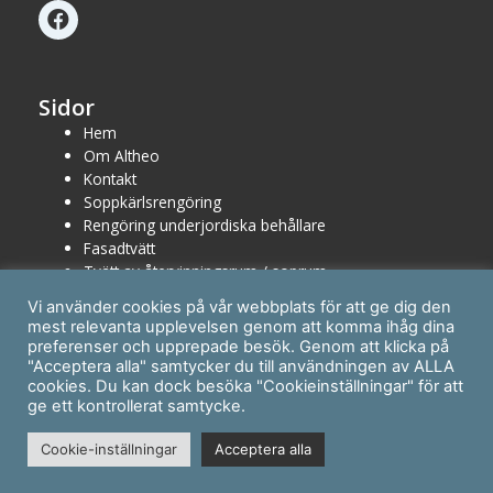
F
a
c
e
b
Sidor
o
Hem
o
Om Altheo
k
Kontakt
Soppkärlsrengöring
Rengöring underjordiska behållare
Fasadtvätt
Tvätt av återvinningsrum / soprum
Byggnation av stängsel
Vi använder cookies på vår webbplats för att ge dig den
mest relevanta upplevelsen genom att komma ihåg dina
preferenser och upprepade besök. Genom att klicka på
"Acceptera alla" samtycker du till användningen av ALLA
cookies. Du kan dock besöka "Cookieinställningar" för att
Inloggning användare
ge ett kontrollerat samtycke.
Cookie-inställningar
Acceptera alla
COPYRIGHT © 2026 ALTHEO FASTIGHETSSERVICE AB